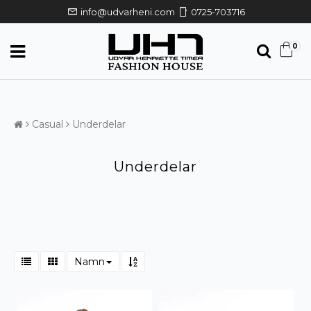
mail
mobile
info@udvarheni.com
0725-703716
0
Casual
Underdelar
Underdelar
Namn