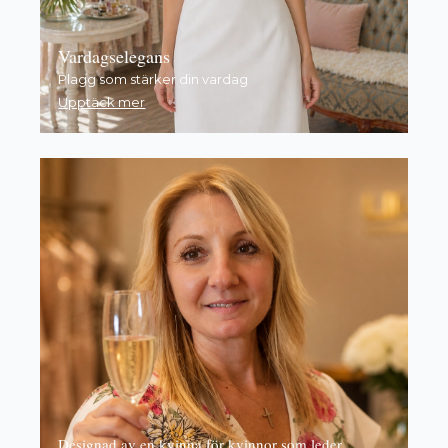
Vardagselegans
Plagg som stärker din vardag
Upptäck mer
Designad av en kvinna för kvinnor som leder