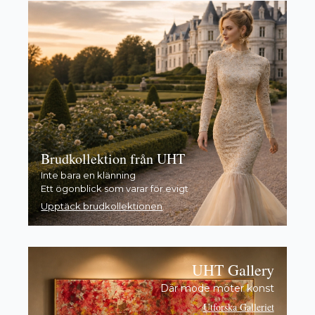
Brudkollektion från UHT
Inte bara en klänning
Ett ögonblick som varar för evigt
Upptäck brudkollektionen
UHT Gallery
Där mode möter konst
Utforska Galleriet