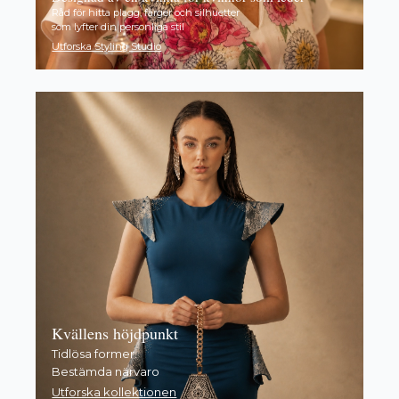
Råd för hitta plagg, färger och silhuetter
som lyfter din personliga stil
Utforska Styling Studio
Kvällens höjdpunkt
Tidlösa former.
Bestämda närvaro
Utforska kollektionen