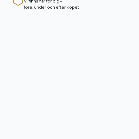
⬡
Vi finns här för dig –
före, under och efter köpet